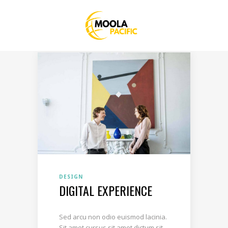
DESIGN
DIGITAL EXPERIENCE
Sed arcu non odio euismod lacinia.
Sit amet cursus sit amet dictum sit.