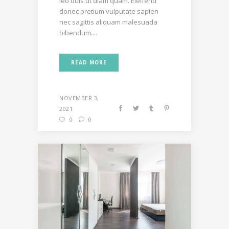
leo duis ut diam quam. Eleifend
donec pretium vulputate sapien
nec sagittis aliquam malesuada
bibendum....
READ MORE
NOVEMBER 3,
2021
0
0