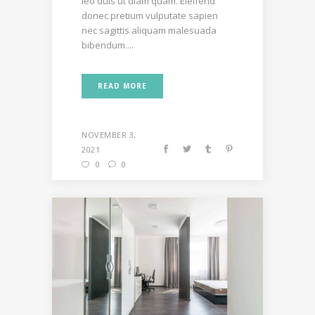
leo duis ut diam quam. Eleifend
donec pretium vulputate sapien
nec sagittis aliquam malesuada
bibendum....
READ MORE
NOVEMBER 3,
2021
0
0