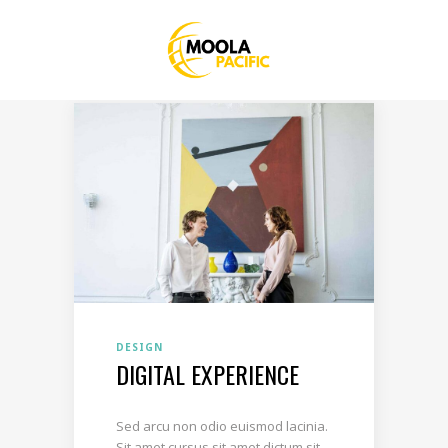
DESIGN
DIGITAL EXPERIENCE
Sed arcu non odio euismod lacinia.
Sit amet cursus sit amet dictum sit.