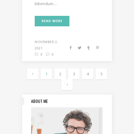
bibendum....
READ MORE
NOVEMBER 2,
2021
0
0
1
2
3
4
5
ABOUT ME